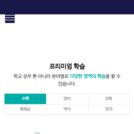
학습프로그램
체계적인 학습관리. 와이즈캠프만의 맞춤형 학습
프리미엄 학습
학교 공부 뿐 아니라 분야별로
다양한 영역의 학습
을 할 수
있습니다.
수학
영어
과학
예체능
역사
한자