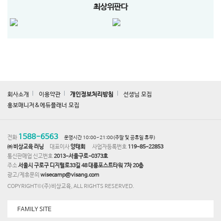
최상위판다
회사소개
이용약관
개인정보처리방침
선생님 모집
홍보매니저&에듀플래너 모집
1588-6563
전화
운영시간 10:00~21:00(주말 및 공휴일 휴무)
㈜ 비상교육 러닝
대표이사
양태회
사업자등록번호
119-85-22853
통신판매업 신고번호
2013-서울구로-0373호
주소
서울시 구로구 디지털로33길 48 대륭포스트타워 7차 20층
광고/제휴문의
wisecamp@visang.com
COPYRIGHT©(주)비상교육, ALL RIGHTS RESERVED.
FAMILY SITE