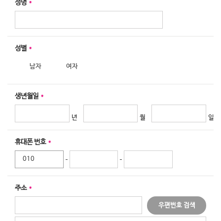
성명
*
성별
*
남자
여자
생년월일
*
휴대폰 번호
*
010
주소
*
우편번호 검색