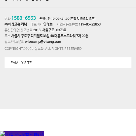
1588-6563
전화
운영시간 10:00~21:00(주말 및 공휴일 휴무)
㈜ 비상교육 러닝
대표이사
양태회
사업자등록번호
119-85-22853
통신판매업 신고번호
2013-서울구로-0373호
주소
서울시 구로구 디지털로33길 48 대륭포스트타워 7차 20층
광고/제휴문의
wisecamp@visang.com
COPYRIGHT©(주)비상교육, ALL RIGHTS RESERVED.
FAMILY SITE