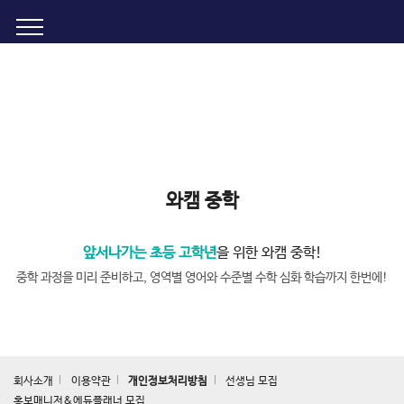
학습프로그램
체계적인 학습관리. 와이즈캠프만의 맞춤형 학습
와캠 중학
앞서나가는 초등 고학년
을 위한 와캠 중학!
중학 과정을 미리 준비하고, 영역별 영어와 수준별 수학 심화 학습까지 한번에!
회사소개
이용약관
개인정보처리방침
선생님 모집
홍보매니저&에듀플래너 모집