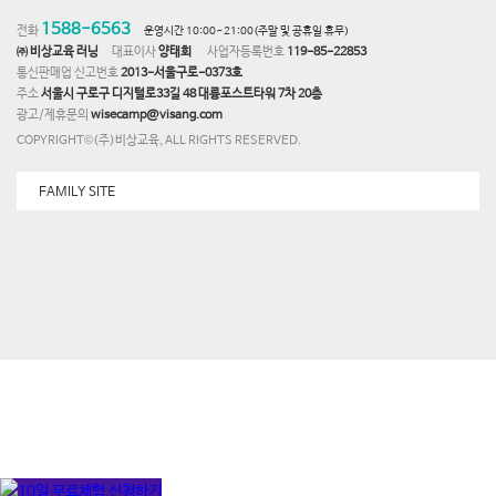
1588-6563
전화
운영시간 10:00~21:00(주말 및 공휴일 휴무)
㈜ 비상교육 러닝
대표이사
양태회
사업자등록번호
119-85-22853
통신판매업 신고번호
2013-서울구로-0373호
주소
서울시 구로구 디지털로33길 48 대륭포스트타워 7차 20층
광고/제휴문의
wisecamp@visang.com
COPYRIGHT©(주)비상교육, ALL RIGHTS RESERVED.
FAMILY SITE