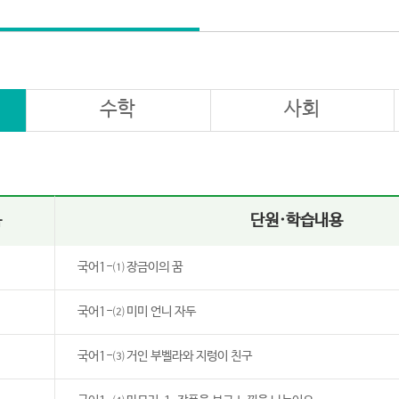
수학
사회
목
단원·학습내용
국어1-⑴ 장금이의 꿈
국어1-⑵ 미미 언니 자두
국어1-⑶ 거인 부벨라와 지렁이 친구