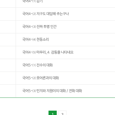
국어4-⑴ 감기
국어4-⑵ 지구도 대답해 주는구나
국어4-⑶ 진짜 투명 인간
국어4-⑷ 천둥소리
국어4-⑸ 마무리_4. 감동을 나타내요
국어5-⑴ 진수의 대화
국어5-⑵ 웃어른과의 대화
국어5-⑶ 민지와 지원이의 대화 / 전화 대화
1
2